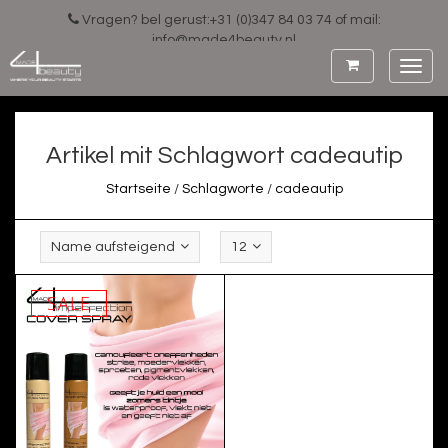
Vragen? bel gerust:+31 (0)347 84 03 74 of mail:
info@made4beauty.nl
Toggl
navig
Artikel mit Schlagwort cadeautip
Startseite
/
Schlagworte
/
cadeautip
Name aufsteigend
12
SALE