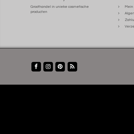
Groothandel in unieke cosmetische
Mein 
producten
Alge
Zahlu
Verze