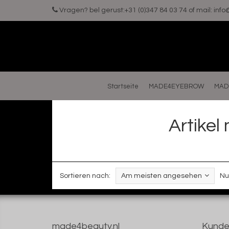
Vragen? bel gerust:+31 (0)347 84 03 74 of mail:
inf
Startseite
MADE4EYEBROW
MAD
Artikel
Sortieren nach:
Am meisten angesehen
Nu
made4beauty.nl
Kunde