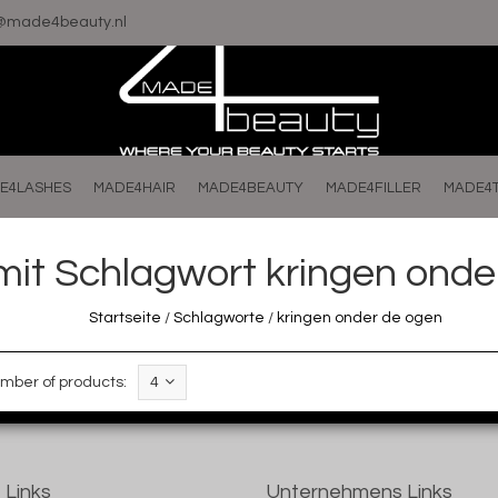
o@made4beauty.nl
E4LASHES
MADE4HAIR
MADE4BEAUTY
MADE4FILLER
MADE4
 mit Schlagwort kringen ond
Startseite
/
Schlagworte
/
kringen onder de ogen
mber of products:
4
 Links
Unternehmens Links