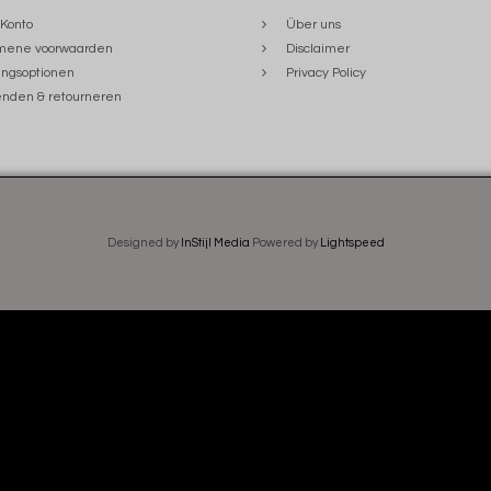
Konto
Über uns
mene voorwaarden
Disclaimer
ngsoptionen
Privacy Policy
nden & retourneren
Designed by
InStijl Media
Powered by
Lightspeed