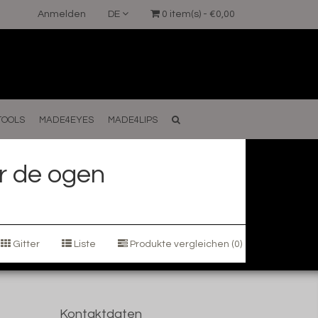
Anmelden
DE
0 item(s) - €0,00
TOOLS
MADE4EYES
MADE4LIPS
er de ogen
Gitter
Liste
Produkte vergleichen (0)
Kontaktdaten