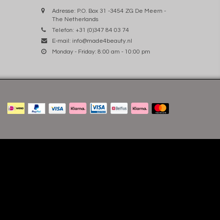
Adresse: P.O. Box 31 -3454 ZG De Meern -
The Netherlands
Telefon: +31 (0)347 84 03 74
E-mail:
info@made4beauty.nl
Monday - Friday: 8:00 am - 10:00 pm