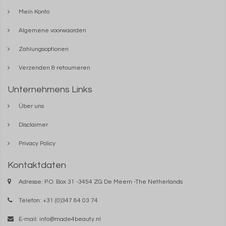
Mein Konto
Algemene voorwaarden
Zahlungsoptionen
Verzenden & retourneren
Unternehmens Links
Über uns
Disclaimer
Privacy Policy
Kontaktdaten
Adresse: P.O. Box 31 -3454 ZG De Meern -The Netherlands
Telefon: +31 (0)347 84 03 74
E-mail:
info@made4beauty.nl