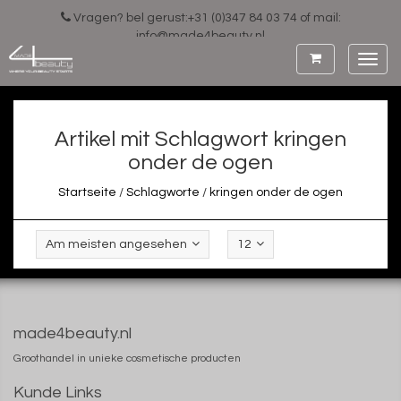
Vragen? bel gerust:+31 (0)347 84 03 74 of mail:
info@made4beauty.nl
Toggl
navig
Artikel mit Schlagwort kringen
onder de ogen
Startseite
/
Schlagworte
/
kringen onder de ogen
Am meisten angesehen
12
made4beauty.nl
Groothandel in unieke cosmetische producten
Kunde Links