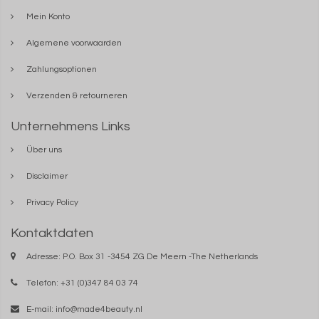
Mein Konto
Algemene voorwaarden
Zahlungsoptionen
Verzenden & retourneren
Unternehmens Links
Über uns
Disclaimer
Privacy Policy
Kontaktdaten
Adresse: P.O. Box 31 -3454 ZG De Meern -The Netherlands
Telefon: +31 (0)347 84 03 74
E-mail:
info@made4beauty.nl