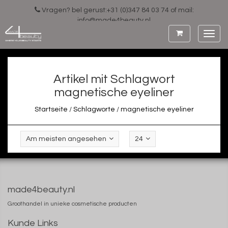
Vragen? bel gerust:+31 (0)347 84 03 74 of mail:
info@made4beauty.nl
Toggl
navig
Artikel mit Schlagwort
magnetische eyeliner
Startseite
/
Schlagworte
/
magnetische eyeliner
Am meisten angesehen
24
made4beauty.nl
Groothandel in unieke cosmetische producten
Kunde Links