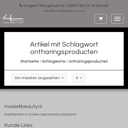
Vragen? bel gerust:+31 (0)347 84 03 74 of mail:
info@made4beauty.nl
Toggl
navig
Artikel mit Schlagwort
ontharingsproducten
Startseite
/
Schlagworte
/
ontharingsproducten
Am meisten angesehen
4
made4beauty.nl
Groothandel in unieke cosmetische producten
Kunde Links