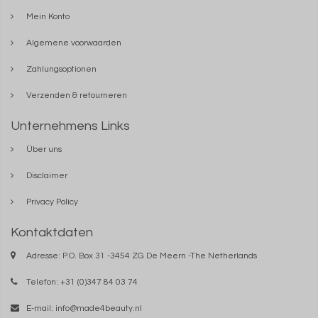
Mein Konto
Algemene voorwaarden
Zahlungsoptionen
Verzenden & retourneren
Unternehmens Links
Über uns
Disclaimer
Privacy Policy
Kontaktdaten
Adresse: P.O. Box 31 -3454 ZG De Meern -The Netherlands
Telefon: +31 (0)347 84 03 74
E-mail:
info@made4beauty.nl