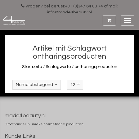
Vragen? bel gerust:+31 (0)347 84 03 74 of mail:
info@made4beauty.nl
Toggl
navig
Artikel mit Schlagwort
ontharingsproducten
Startseite
/
Schlagworte
/
ontharingsproducten
Name absteigend
12
made4beauty.nl
Groothandel in unieke cosmetische producten
Kunde Links