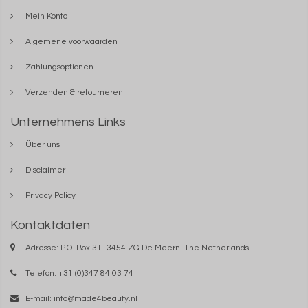
Mein Konto
Algemene voorwaarden
Zahlungsoptionen
Verzenden & retourneren
Unternehmens Links
Über uns
Disclaimer
Privacy Policy
Kontaktdaten
Adresse: P.O. Box 31 -3454 ZG De Meern -The Netherlands
Telefon: +31 (0)347 84 03 74
E-mail:
info@made4beauty.nl