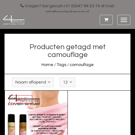
Vragen? bel gerust:+31 (0)347 84 03 74 of mail:
info@made4beauty.nl
Toggl
navig
Producten getagd met
camouflage
Home
/
Tags
/
camouflage
Naam aflopend
12
SALE