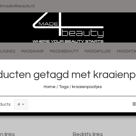
o@made4beauty.nl
LASHES
MADE4HAIR
MADE4BEAUTY
MADE4FILLER
MADE4TO
ducten getagd met kraaienp
Home
/
Tags
/
kraaienpootjes
ducts:
4
n links
Bedrijfs links