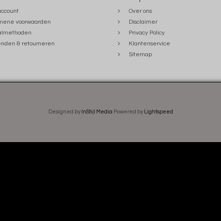
account
Over ons
mene voorwaarden
Disclaimer
almethoden
Privacy Policy
nden & retourneren
Klantenservice
Sitemap
Designed by
InStijl Media
Powered by
Lightspeed