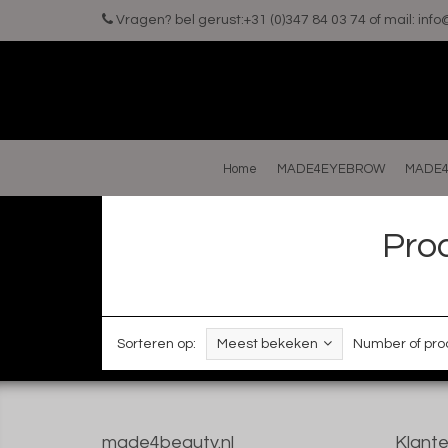
Vragen? bel gerust:+31 (0)347 84 03 74 of mail:
inf
Home
MADE4EYEBROW
MADE4
Pro
Sorteren op:
Meest bekeken
Number of pro
made4beauty.nl
Klante