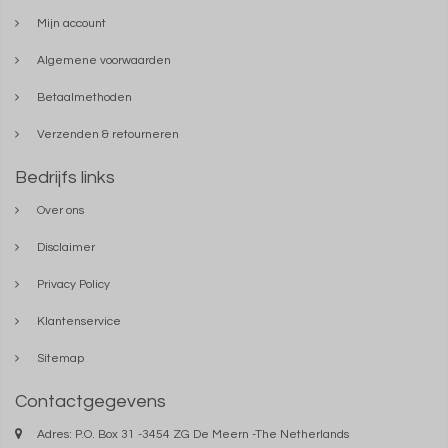
Mijn account
Algemene voorwaarden
Betaalmethoden
Verzenden & retourneren
Bedrijfs links
Over ons
Disclaimer
Privacy Policy
Klantenservice
Sitemap
Contactgegevens
Adres: P.O. Box 31 -3454 ZG De Meern -The Netherlands