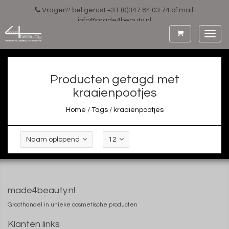
Vragen? bel gerust:+31 (0)347 84 03 74 of mail:
info@made4beauty.nl
Toggl
navig
Producten getagd met
kraaienpootjes
Home
/
Tags
/
kraaienpootjes
Naam oplopend
12
made4beauty.nl
Groothandel in unieke cosmetische producten
Klanten links