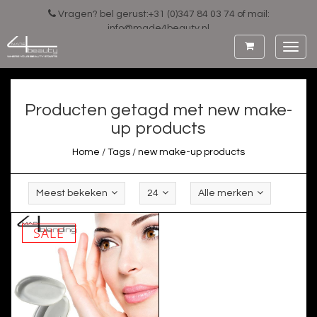
Vragen? bel gerust:+31 (0)347 84 03 74 of mail:
info@made4beauty.nl
Toggl
navig
Producten getagd met new make-
up products
Home
/
Tags
/
new make-up products
Meest bekeken
24
Alle merken
SALE