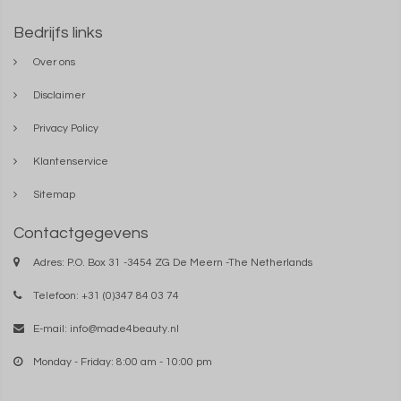
Bedrijfs links
Over ons
Disclaimer
Privacy Policy
Klantenservice
Sitemap
Contactgegevens
Adres: P.O. Box 31 -3454 ZG De Meern -The Netherlands
Telefoon: +31 (0)347 84 03 74
E-mail:
info@made4beauty.nl
Monday - Friday: 8:00 am - 10:00 pm