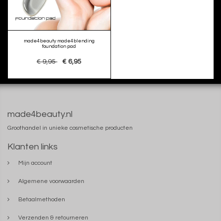
made4beauty made4blending
foundation pad
€ 9,95
€ 6,95
made4beauty.nl
Groothandel in unieke cosmetische producten
Klanten links
Mijn account
Algemene voorwaarden
Betaalmethoden
Verzenden & retourneren