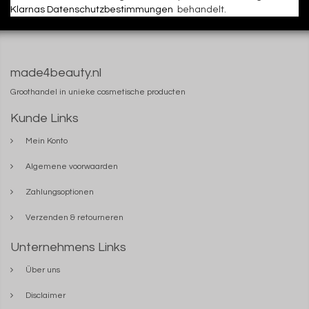
Klarnas Datenschutzbestimmungen
behandelt.
made4beauty.nl
Groothandel in unieke cosmetische producten
Kunde Links
Mein Konto
Algemene voorwaarden
Zahlungsoptionen
Verzenden & retourneren
Unternehmens Links
Über uns
Disclaimer