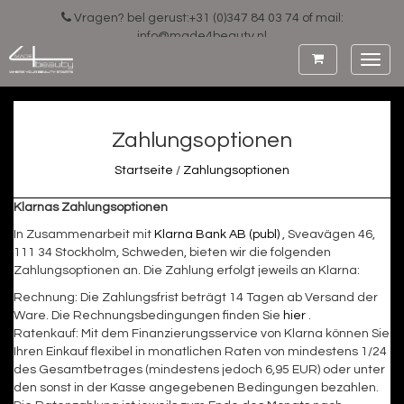
Vragen? bel gerust:+31 (0)347 84 03 74 of mail:
info@made4beauty.nl
Toggl
navig
Zahlungsoptionen
Startseite
/
Zahlungsoptionen
Klarnas Zahlungsoptionen
In Zusammenarbeit mit
Klarna Bank AB (publ)
, Sveavägen 46,
111 34 Stockholm, Schweden, bieten wir die folgenden
Zahlungsoptionen an. Die Zahlung erfolgt jeweils an Klarna:
Rechnung: Die Zahlungsfrist beträgt 14 Tagen ab Versand der
Ware. Die Rechnungsbedingungen finden Sie
hier
.
Ratenkauf: Mit dem Finanzierungsservice von Klarna können Sie
Ihren Einkauf flexibel in monatlichen Raten von mindestens 1/24
des Gesamtbetrages (mindestens jedoch 6,95 EUR) oder unter
den sonst in der Kasse angegebenen Bedingungen bezahlen.