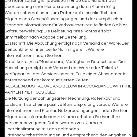
Die Ratenzahlung ist jeweils zum Ende des Monats nach
Übersendung einer Monatsrechnung durch Klarna fällig.
Weitere Informationen zum Ratenkauf einschließlich der
Allgemeinen Geschäftsbedingungen und der europäischen
Standardinformationen für Verbraucherkredite finden Sie
hier
.
Sofortüberweisung: Die Belastung Ihres Kontos erfolgt
unmittelbar nach Abgabe der Bestellung.
Lastschrift: Die Abbuchung erfolgt nach Versand der Ware. Der
Zeitpunkt wird Ihnen per E-Mail mitgeteilt. Weitere
Informationen finden Sie
hier
.
Kreditkarte (Visa/Mastercard): Verfügbar in Deutschland. Die
Abbuchung erfolgt nach Versand der Ware oder Tickets /
Verfügbarkeit des Services oder im Falle eines Abonnements
entsprechend der kommunizierten Zeiten.
[PLEASE ADJUST ABOVE AND BELOW IN ACCORDANCE WITH THE
PAYMENT METHODS USED]
Die Nutzung der Zahlungsarten Rechnung, Ratenkauf und
Lastschrift setzt eine positive Bonitätsprüfung voraus. Weitere
Informationen und Klarnas Nutzerbedingungen finden Sie
hier
.
Allgemeine Informationen zu Klarna erhalten Sie
hier
. Ihre
personenbezogenen Daten werden von Klarna in
Übereinstimmung mit den geltenden
Datenschutzbestimmungen und entsprechend den Angaben in