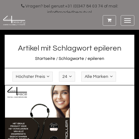
Vragen? bel gerust:+31 (0)347 84 03 74 of mail:
info@made4beauty.nl
Toggl
navig
Artikel mit Schlagwort epileren
Startseite
/
Schlagworte
/
epileren
Höchster Preis
24
Alle Marken