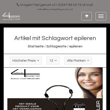
Vragen? bel gerust:+31 (0)347 84 03 74 of mail:
info@made4beauty.nl
Toggl
navig
Artikel mit Schlagwort epileren
Startseite
/
Schlagworte
/
epileren
Höchster Preis
12
Alle Marken