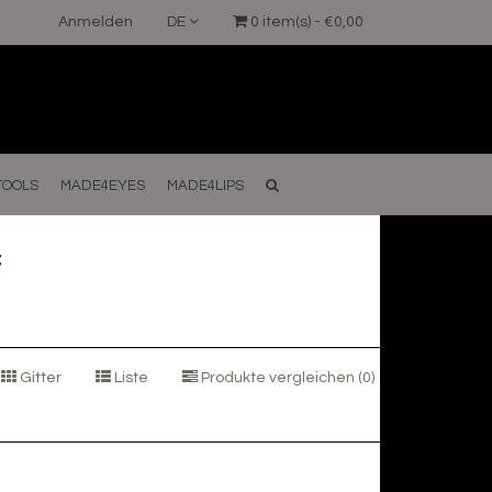
Anmelden
DE
0 item(s) - €0,00
TOOLS
MADE4EYES
MADE4LIPS
f
Gitter
Liste
Produkte vergleichen (0)