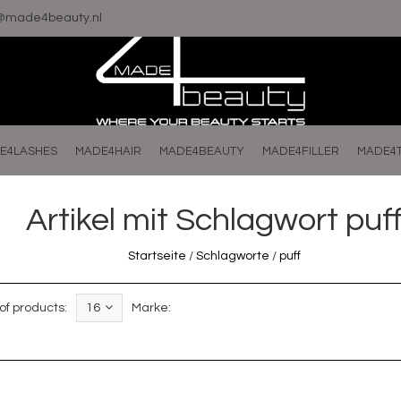
o@made4beauty.nl
E4LASHES
MADE4HAIR
MADE4BEAUTY
MADE4FILLER
MADE4
Artikel mit Schlagwort puf
Startseite
/
Schlagworte
/
puff
f products:
16
Marke: