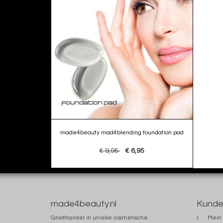
made4beauty mad4blending foundation pad
€ 9,95
€ 6,95
made4beauty.nl
Kunde
Groothandel in unieke cosmetische
Mein 