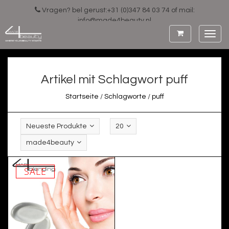
Vragen? bel gerust:+31 (0)347 84 03 74 of mail:
info@made4beauty.nl
Toggl
navig
Artikel mit Schlagwort puff
Startseite
/
Schlagworte
/
puff
Neueste Produkte
20
made4beauty
SALE