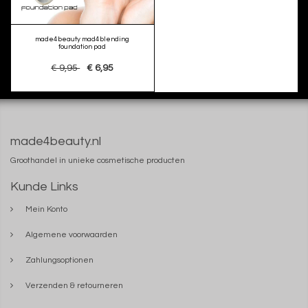
made4beauty mad4blending
foundation pad
€ 9,95
€ 6,95
made4beauty.nl
Groothandel in unieke cosmetische producten
Kunde Links
Mein Konto
Algemene voorwaarden
Zahlungsoptionen
Verzenden & retourneren