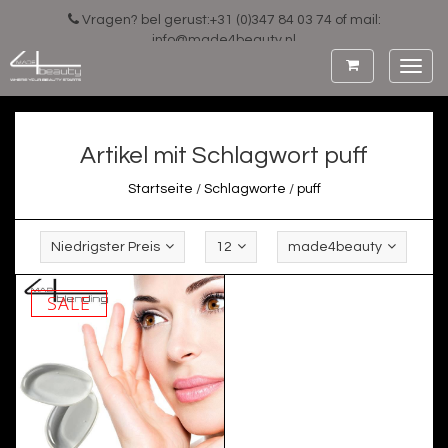
Vragen? bel gerust:+31 (0)347 84 03 74 of mail:
info@made4beauty.nl
Toggl
navig
Artikel mit Schlagwort puff
Startseite
/
Schlagworte
/
puff
Niedrigster Preis
12
made4beauty
SALE