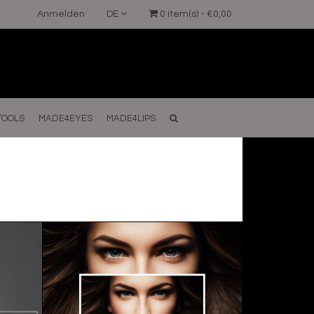
Anmelden
DE
0 item(s) - €0,00
TOOLS
MADE4EYES
MADE4LIPS