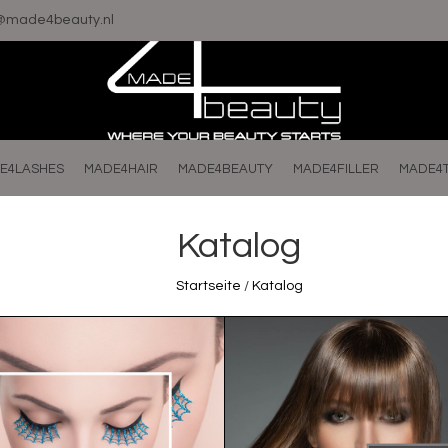
o@made4beauty.nl
E4LASHES
MADE4HAIR
MADE4BEAUTY
MADE4FILLER
MADE4
Katalog
Startseite
/
Katalog