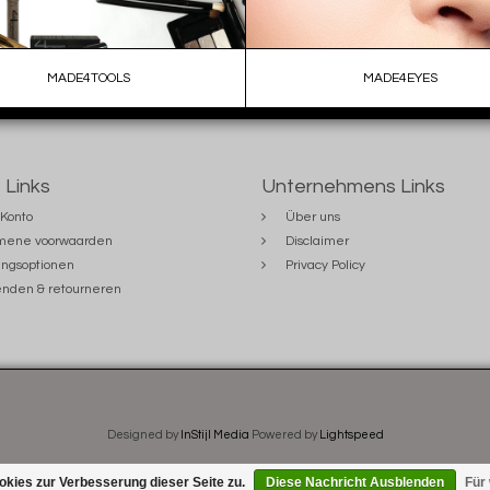
MADE4TOOLS
MADE4EYES
 Links
Unternehmens Links
Konto
Über uns
mene voorwaarden
Disclaimer
ngsoptionen
Privacy Policy
nden & retourneren
Designed by
InStijl Media
Powered by
Lightspeed
kies zur Verbesserung dieser Seite zu.
Diese Nachricht Ausblenden
Für