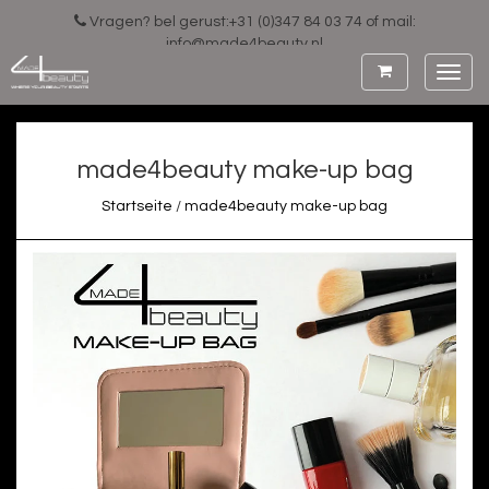
Vragen? bel gerust:+31 (0)347 84 03 74 of mail:
info@made4beauty.nl
Toggl
navig
made4beauty make-up bag
Startseite
/
made4beauty make-up bag