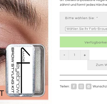
zähmt und formt jedes Härche
Bitte wählen Sie:
*
Verfügbarkei
-
+
Zum W
Teilen:
Wunschze