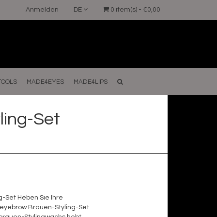
Anmelden
DE
0 item(s) - €0,00
TOOLS
MADE4EYES
MADE4LIPS
ing-Set
-Set Heben Sie Ihre
yebrow Brauen-Styling-Set
brauen-Stylingwachs hebt,