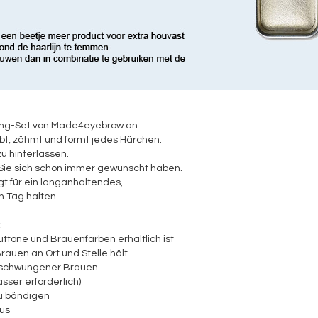
ing-Set von Made4eyebrow an.
t, zähmt und formt jedes Härchen.
u hinterlassen.
e Sie sich schon immer gewünscht haben.
t für ein langanhaltendes,
n Tag halten.
:
uttöne und Brauenfarben erhältlich ist
rauen an Ort und Stelle hält
geschwungener Brauen
ser erforderlich)
zu bändigen
aus