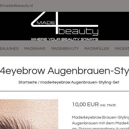
o@made4beauty.nl
E4LASHES
MADE4HAIR
MADE4BEAUTY
MADE4FILLER
MADE4
eyebrow Augenbrauen-Styl
Startseite
/
made4eyebrow Augenbrauen-Styling-Set
10,00 EUR
Inkl. MwSt.
Made4eyebrow Brauen-Styling
Augenbrauen mit dem Made4e
an. Dieses anpassbare Augen