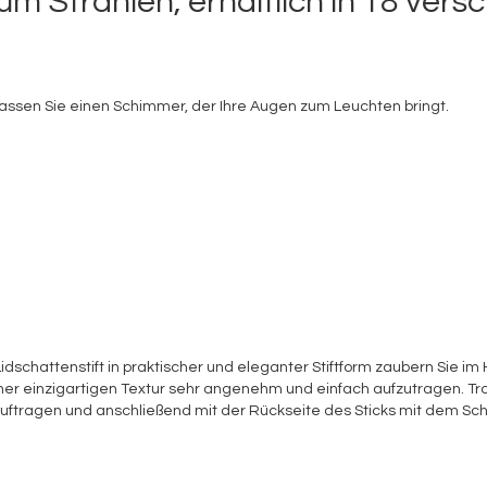
um Strahlen, erhältlich in 18 ver
rlassen Sie einen Schimmer, der Ihre Augen zum Leuchten bringt.
Lidschattenstift in praktischer und eleganter Stiftform zaubern S
iner einzigartigen Textur sehr angenehm und einfach aufzutragen. T
d auftragen und anschließend mit der Rückseite des Sticks mit dem 