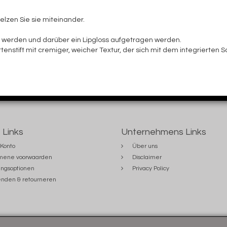
lzen Sie sie miteinander.
t werden und darüber ein Lipgloss aufgetragen werden.
ttenstift mit cremiger, weicher Textur, der sich mit dem integrierte
 Links
Unternehmens Links
Konto
Über uns
mene voorwaarden
Disclaimer
ngsoptionen
Privacy Policy
nden & retourneren