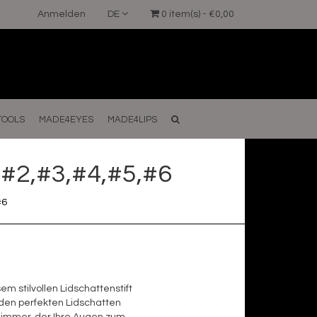
Anmelden
DE
0 item(s) - €0,00
TOOLS
MADE4EYES
MADE4LIPS
,#2,#3,#4,#5,#6
#6
em stilvollen Lidschattenstift
den perfekten Lidschatten
himmer, der Ihre Augen zum