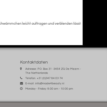
n Schwämmchen leicht auftragen und verblenden lässt
Kontaktdaten
Adresse: P.O. Box 31 -3454 ZG De Meern -
The Netherlands
Telefon: +31 (0)347 84 03 74
E-mail:
info@made4beauty.nl
Monday - Friday: 8:00 am - 10:00 pm