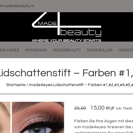
o@made4beauty.nl
E4LASHES
MADE4HAIR
MADE4BEAUTY
MADE4FILLER
MADE4
dschattenstift – Farben #1
Startseite
/
made4eyes Lidschattenstift – Farben #1,#2,#3,#4,#5,
15,00 eur
20,00
Inkl. MwSt.
Färben Sie Ihre Augen mit dies
von made4eyes. Kreieren Sie 
und hinterlassen Sie einen Sc