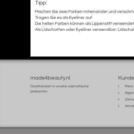
Tipp:
Mischen Sie zwei Farben miteinander und verschme
Tragen Sie es als Eyeliner auf.
Die hellen Farben können als Lippenstift verwende
Als Lidschatten oder Eyeliner verwendbar: Lidscha
made4beauty.nl
Kunde
Groothandel in unieke cosmetische
Mein 
producten
Alge
Zahlu
Verze