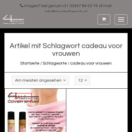
Vragen? bel gerust:+31 (0)347 84 03 74 of mail:
info@made4beauty.nl
Toggl
navig
Artikel mit Schlagwort cadeau voor
vrouwen
Startseite
/
Schlagworte
/
cadeau voor vrouwen
Am meisten angesehen
12
SALE