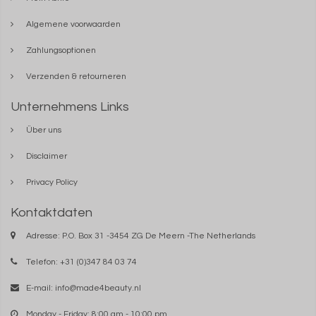
Algemene voorwaarden
Zahlungsoptionen
Verzenden & retourneren
Unternehmens Links
Über uns
Disclaimer
Privacy Policy
Kontaktdaten
Adresse: P.O. Box 31 -3454 ZG De Meern -The Netherlands
Telefon: +31 (0)347 84 03 74
E-mail:
info@made4beauty.nl
Monday - Friday: 8:00 am - 10:00 pm