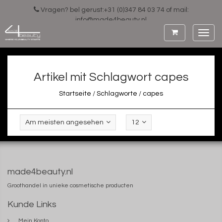
Vragen? bel gerust:+31 (0)347 84 03 74 of mail:
info@made4beauty.nl
Toggl
navig
Artikel mit Schlagwort capes
Startseite
/
Schlagworte
/
capes
Am meisten angesehen
12
made4beauty.nl
Groothandel in unieke cosmetische producten
Kunde Links
Mein Konto