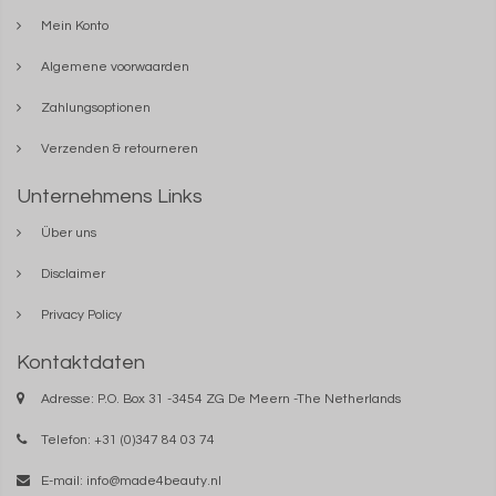
Mein Konto
Algemene voorwaarden
Zahlungsoptionen
Verzenden & retourneren
Unternehmens Links
Über uns
Disclaimer
Privacy Policy
Kontaktdaten
Adresse: P.O. Box 31 -3454 ZG De Meern -The Netherlands
Telefon: +31 (0)347 84 03 74
E-mail:
info@made4beauty.nl