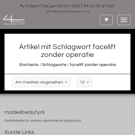
Vragen? bel gerust:+31 (0)347 84 03 74 of mail:
info@made4beauty.nl
Toggl
navig
Artikel mit Schlagwort facelift
zonder operatie
Startseite
/
Schlagworte
/
facelift zonder operatie
Am meisten angesehen
12
made4beauty.nl
Groothandel in unieke cosmetische producten
Kunde Links