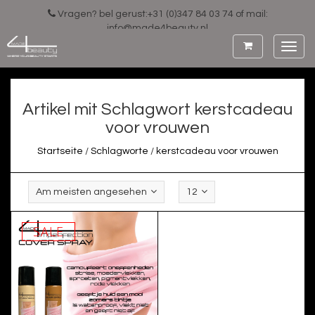
Vragen? bel gerust:+31 (0)347 84 03 74 of mail:
info@made4beauty.nl
Toggl
navig
Artikel mit Schlagwort kerstcadeau
voor vrouwen
Startseite
/
Schlagworte
/
kerstcadeau voor vrouwen
Am meisten angesehen
12
SALE