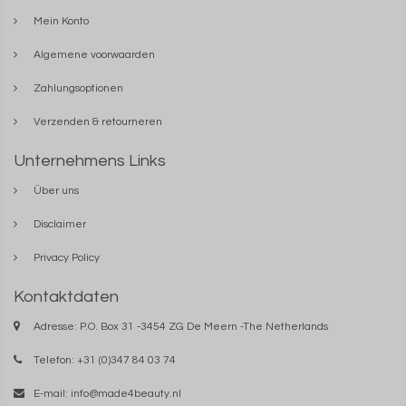
Mein Konto
Algemene voorwaarden
Zahlungsoptionen
Verzenden & retourneren
Unternehmens Links
Über uns
Disclaimer
Privacy Policy
Kontaktdaten
Adresse: P.O. Box 31 -3454 ZG De Meern -The Netherlands
Telefon: +31 (0)347 84 03 74
E-mail:
info@made4beauty.nl