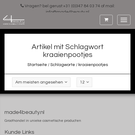
Vragen? bel gerust:+31 (0)347 84 03 74 of mail:
info@made4beauty.nl
Toggl
navig
Artikel mit Schlagwort
kraaienpootjes
Startseite
/
Schlagworte
/
kraaienpootjes
Am meisten angesehen
12
made4beauty.nl
Groothandel in unieke cosmetische producten
Kunde Links