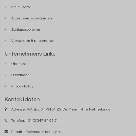
Mein Konto
Algemene voorwaarden
Zahlungsoptionen
Verzenden & retourneren
Unternehmens Links
Über uns
Disclaimer
Privacy Policy
Kontaktdaten
Adresse: P.O. Box 31 -3454 ZG De Meern -The Netherlands
Telefon: +31 (0)347 84 03 74
E-mail:
info@made4beauty.nl