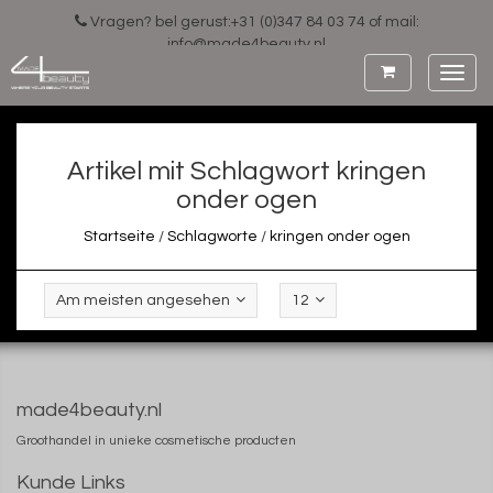
Vragen? bel gerust:+31 (0)347 84 03 74 of mail:
info@made4beauty.nl
Toggl
navig
Artikel mit Schlagwort kringen
onder ogen
Startseite
/
Schlagworte
/
kringen onder ogen
Am meisten angesehen
12
made4beauty.nl
Groothandel in unieke cosmetische producten
Kunde Links