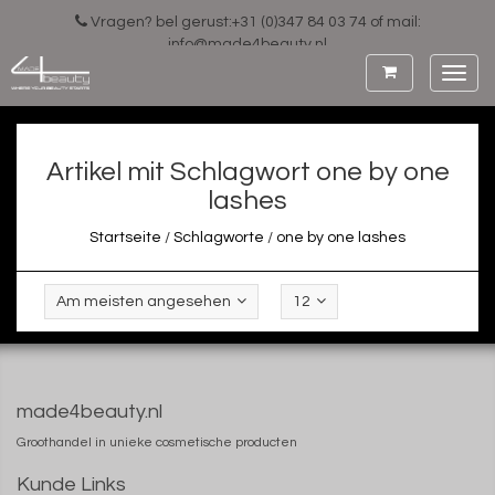
Vragen? bel gerust:+31 (0)347 84 03 74 of mail:
info@made4beauty.nl
Toggl
navig
Artikel mit Schlagwort one by one
lashes
Startseite
/
Schlagworte
/
one by one lashes
Am meisten angesehen
12
made4beauty.nl
Groothandel in unieke cosmetische producten
Kunde Links