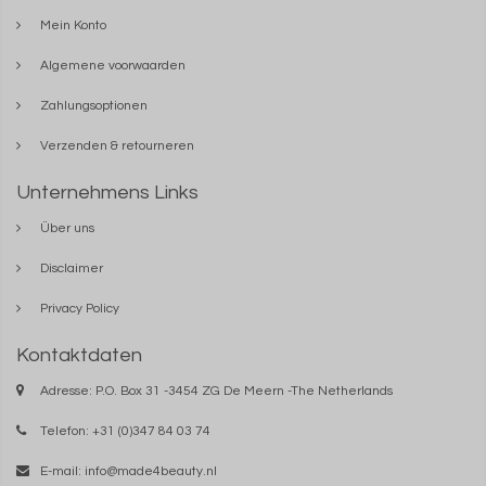
Mein Konto
Algemene voorwaarden
Zahlungsoptionen
Verzenden & retourneren
Unternehmens Links
Über uns
Disclaimer
Privacy Policy
Kontaktdaten
Adresse: P.O. Box 31 -3454 ZG De Meern -The Netherlands
Telefon: +31 (0)347 84 03 74
E-mail:
info@made4beauty.nl