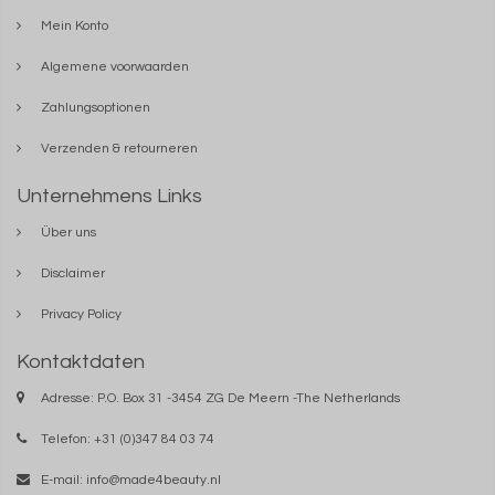
Mein Konto
Algemene voorwaarden
Zahlungsoptionen
Verzenden & retourneren
Unternehmens Links
Über uns
Disclaimer
Privacy Policy
Kontaktdaten
Adresse: P.O. Box 31 -3454 ZG De Meern -The Netherlands
Telefon: +31 (0)347 84 03 74
E-mail:
info@made4beauty.nl