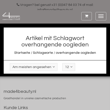
Vragen? bel gerust:+31 (0)347 84 03 74 of mail:
info@made4beauty.nl
Toggl
navig
Artikel mit Schlagwort
overhangende oogleden
Startseite
/
Schlagworte
/
overhangende oogleden
Am meisten angesehen
12
made4beauty.nl
Groothandel in unieke cosmetische producten
Kunde Links