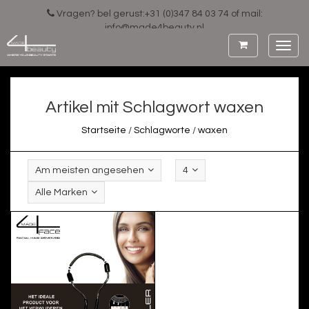
Vragen? bel gerust:+31 (0)347 84 03 74 of mail:
info@made4beauty.nl
Toggl
navig
Artikel mit Schlagwort waxen
Startseite
/
Schlagworte
/
waxen
Am meisten angesehen
4
Alle Marken