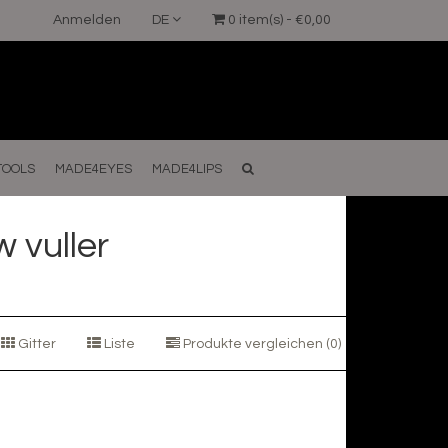
Anmelden
DE
0 item(s) - €0,00
TOOLS
MADE4EYES
MADE4LIPS
 vuller
Gitter
Liste
Produkte vergleichen (0)