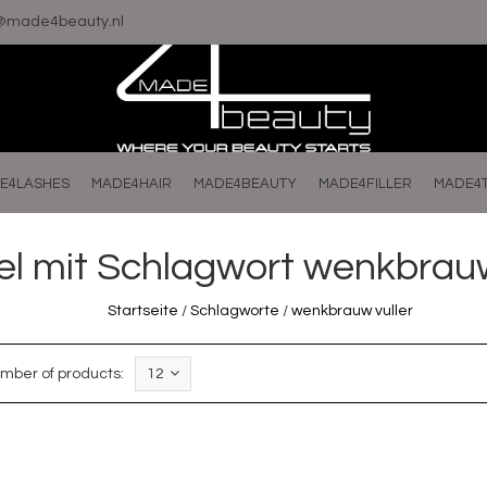
o@made4beauty.nl
E4LASHES
MADE4HAIR
MADE4BEAUTY
MADE4FILLER
MADE4
kel mit Schlagwort wenkbrauw
Startseite
/
Schlagworte
/
wenkbrauw vuller
mber of products:
12