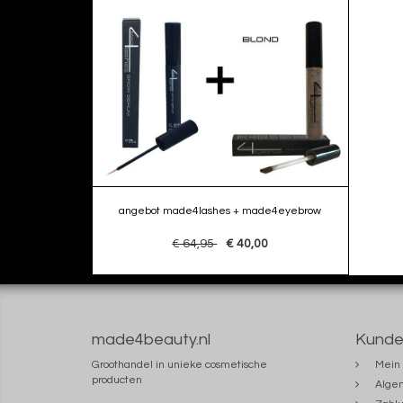
angebot made4lashes + made4eyebrow
€ 64,95
€ 40,00
made4beauty.nl
Kunde
Groothandel in unieke cosmetische
Mein 
producten
Alge