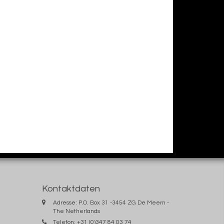
Kontaktdaten
Adresse: P.O. Box 31 -3454 ZG De Meern -
The Netherlands
Telefon: +31 (0)347 84 03 74