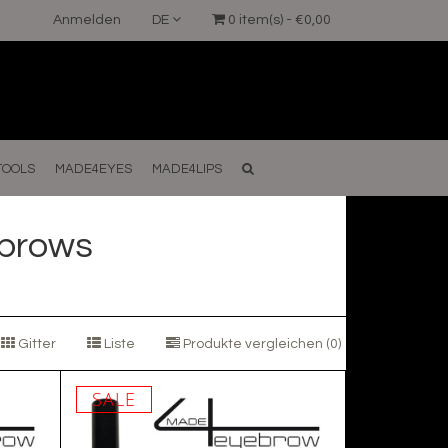
Anmelden
DE
0 item(s) - €0,00
TOOLS
MADE4EYES
MADE4LIPS
 brows
Gitter
Liste
Produkte vergleichen (0)
SALE