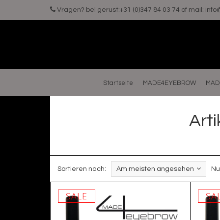
Vragen? bel gerust:+31 (0)347 84 03 74 of mail:
inf
Startseite
MADE4EYEBROW
MAD
Art
Sortieren nach:
Am meisten angesehen
Nu
SALE
SA