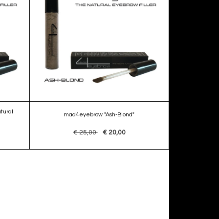
tural
mad4eyebrow "Ash-Blond"
€ 25,00
€ 20,00