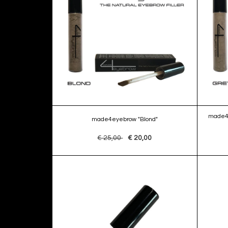
made4e
made4eyebrow "Blond"
€ 25,00
€ 20,00