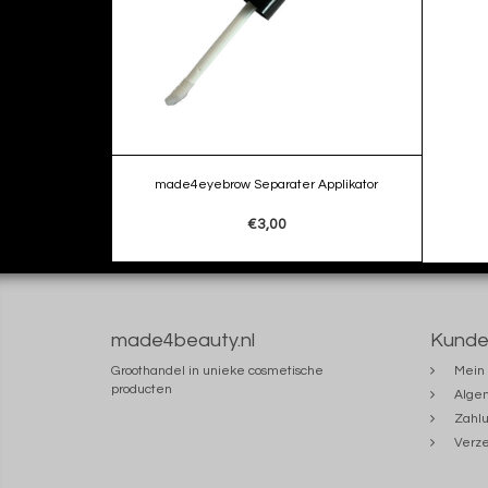
made4eyebrow Separater Applikator
€3,00
made4beauty.nl
Kunde
Groothandel in unieke cosmetische
Mein 
producten
Alge
Zahlu
Verze