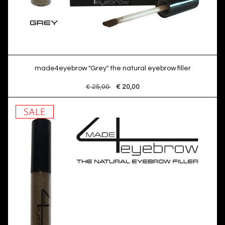
made4eyebrow "Grey" the natural eyebrow filler
€ 25,00
€ 20,00
SALE