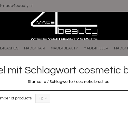
o@made4beauty.nl
E4LASHES
MADE4HAIR
MADE4BEAUTY
MADE4FILLER
MADE4
kel mit Schlagwort cosmetic 
Startseite
/
Schlagworte
/
cosmetic brushes
mber of products:
12