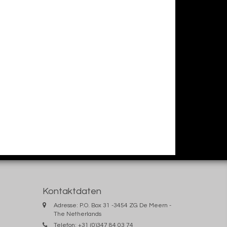
Kontaktdaten
Adresse: P.O. Box 31 -3454 ZG De Meern -
The Netherlands
Telefon: +31 (0)347 84 03 74