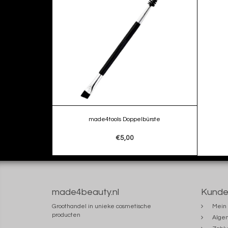
made4tools Doppelbürste
€5,00
made4beauty.nl
Kunde
Groothandel in unieke cosmetische
Mein 
producten
Alge