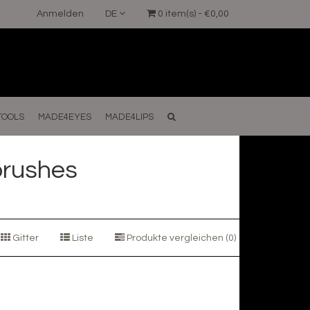
Anmelden
DE
0 item(s) - €0,00
TOOLS
MADE4EYES
MADE4LIPS
brushes
Gitter
Liste
Produkte vergleichen (0)