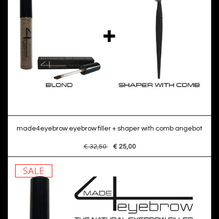
made4eyebrow eyebrow filler + shaper with comb angebot
€ 32,50
€ 25,00
SALE