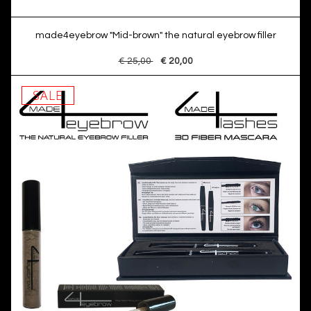
made4eyebrow "Mid-brown" the natural eyebrow filler
€ 25,00
€ 20,00
SALE