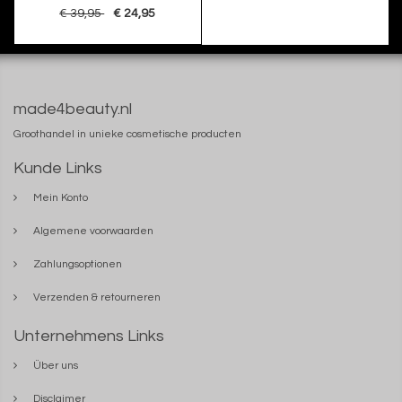
€ 39,95
€ 24,95
made4beauty.nl
Groothandel in unieke cosmetische producten
Kunde Links
Mein Konto
Algemene voorwaarden
Zahlungsoptionen
Verzenden & retourneren
Unternehmens Links
Über uns
Disclaimer