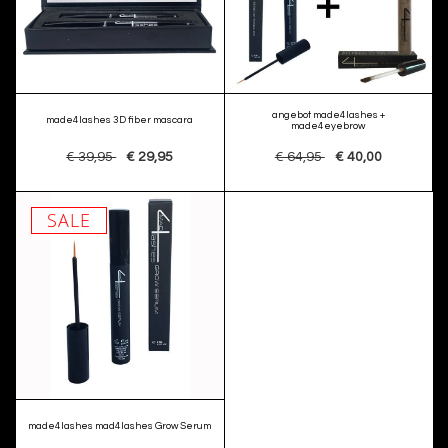
angebot made4lashes +
made4lashes 3D fiber mascara
made4eyebrow
€ 39,95
€ 29,95
€ 64,95
€ 40,00
SALE
made4lashes mad4lashes Grow Serum