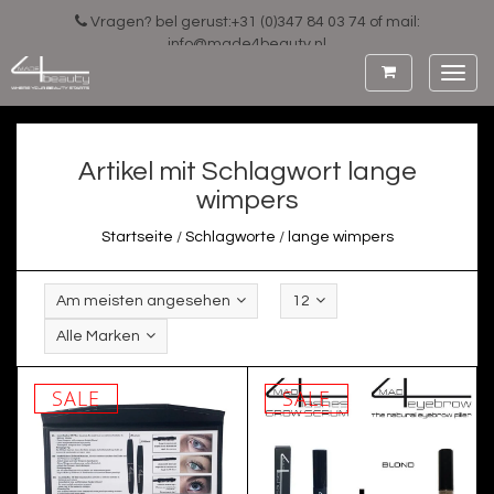
Vragen? bel gerust:+31 (0)347 84 03 74 of mail:
info@made4beauty.nl
Toggl
navig
Artikel mit Schlagwort lange
wimpers
Startseite
/
Schlagworte
/
lange wimpers
Am meisten angesehen
12
Alle Marken
SALE
SALE