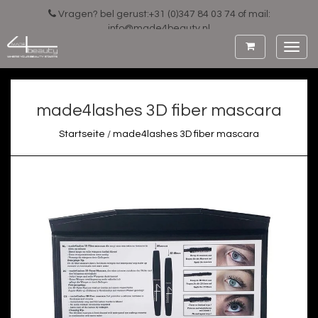
Vragen? bel gerust:+31 (0)347 84 03 74 of mail:
info@made4beauty.nl
Toggl
navig
made4lashes 3D fiber mascara
Startseite
/
made4lashes 3D fiber mascara