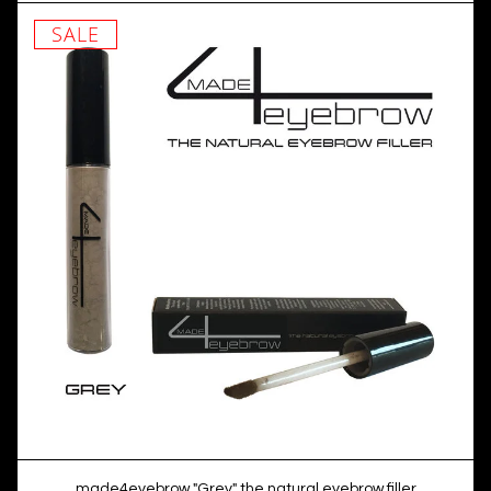
SALE
made4eyebrow "Grey" the natural eyebrow filler