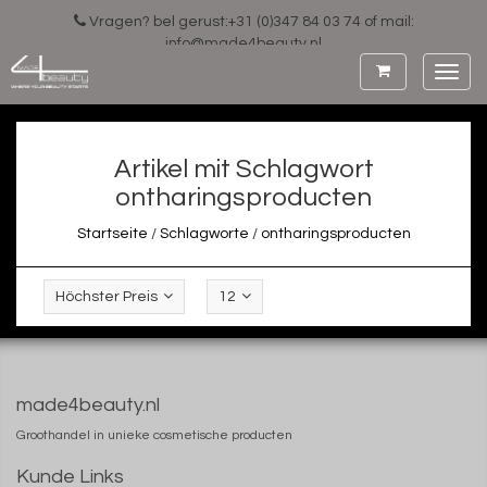
Vragen? bel gerust:+31 (0)347 84 03 74 of mail:
info@made4beauty.nl
Toggl
navig
Artikel mit Schlagwort
ontharingsproducten
Startseite
/
Schlagworte
/
ontharingsproducten
Höchster Preis
12
made4beauty.nl
Groothandel in unieke cosmetische producten
Kunde Links