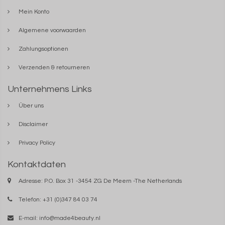
Mein Konto
Algemene voorwaarden
Zahlungsoptionen
Verzenden & retourneren
Unternehmens Links
Über uns
Disclaimer
Privacy Policy
Kontaktdaten
Adresse: P.O. Box 31 -3454 ZG De Meern -The Netherlands
Telefon: +31 (0)347 84 03 74
E-mail:
info@made4beauty.nl