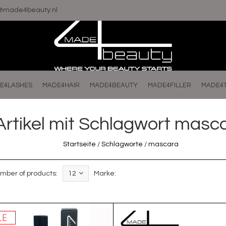
o@made4beauty.nl
E4LASHES
MADE4HAIR
MADE4BEAUTY
MADE4FILLER
MADE4
Artikel mit Schlagwort masc
Startseite
/
Schlagworte
/
mascara
mber of products:
12
Marke:
LE