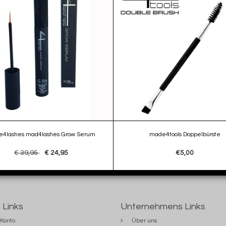
4lashes mad4lashes Grow Serum
made4tools Doppelbürste
€ 39,95
€ 24,95
€5,00
 Links
Unternehmens Links
Konto
Über uns