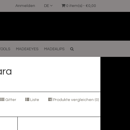
Anmelden
DE
0 item(s) - €0,00
TOOLS
MADE4EYES
MADE4LIPS
ara
Gitter
Liste
Produkte vergleichen (0)