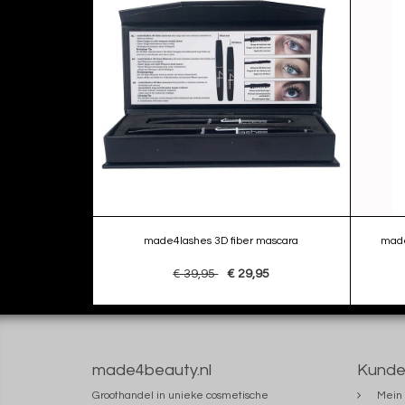
made4lashes 3D fiber mascara
made
€ 39,95
€ 29,95
made4beauty.nl
Kunde
Groothandel in unieke cosmetische
Mein 