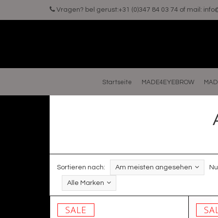
Vragen? bel gerust:+31 (0)347 84 03 74 of mail:
inf
Startseite
MADE4EYEBROW
MAD
Sortieren nach:
Am meisten angesehen
Nu
Alle Marken
SALE
SA