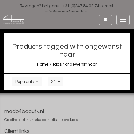
Vragen? bel gerust:+31 (0)347 84 03 74 of mail:
info@made4beauty.nl
Toggl
navig
Products tagged with ongewenst
haar
Home
/
Tags
/
ongewenst haar
Popularity
24
made4beauty.nl
Groothandel in unieke cosmetische producten
Client links