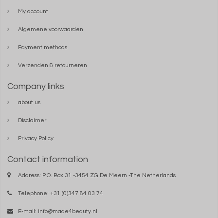
My account
Algemene voorwaarden
Payment methods
Verzenden & retourneren
Company links
about us
Disclaimer
Privacy Policy
Contact information
Address: P.O. Box 31 -3454 ZG De Meern -The Netherlands
Telephone: +31 (0)347 84 03 74
E-mail:
info@made4beauty.nl