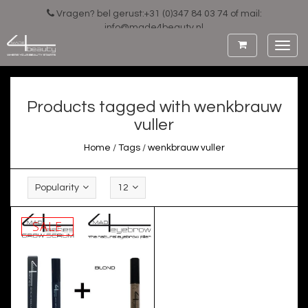
Vragen? bel gerust:+31 (0)347 84 03 74 of mail:
info@made4beauty.nl
Toggl
navig
Products tagged with wenkbrauw
vuller
Home
/
Tags
/
wenkbrauw vuller
Popularity
12
SALE