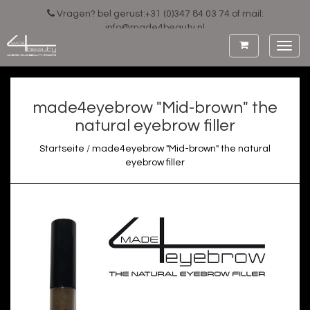
Vragen? bel gerust:+31 (0)347 84 03 74 of mail:
info@made4beauty.nl
Toggl
navig
made4eyebrow "Mid-brown" the
natural eyebrow filler
Startseite
/
made4eyebrow "Mid-brown" the natural
eyebrow filler