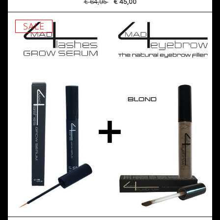
€ 64,95
€ 45,00
SALE