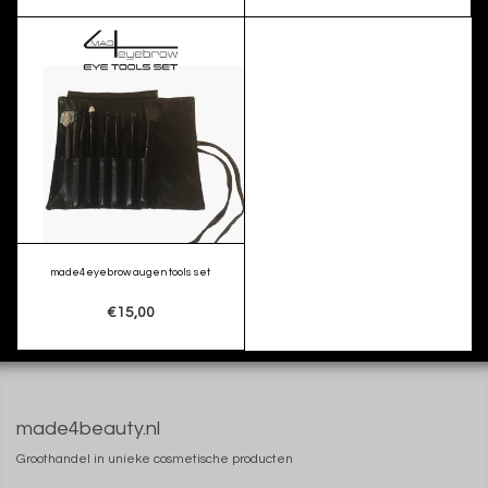
made4eyebrow augen tools set
€15,00
made4beauty.nl
Groothandel in unieke cosmetische producten