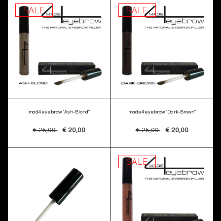
SALE
SALE
mad4eyebrow "Ash-Blond"
made4eyebrow "Dark-Brown"
€ 25,00
€ 20,00
€ 25,00
€ 20,00
SALE