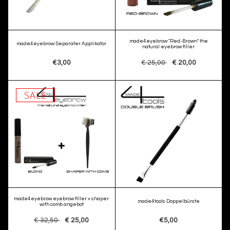
made4eyebrow "Red-Brown" the
made4eyebrow Separater Applikator
natural eyebrow filler
€3,00
€ 25,00
€ 20,00
SALE
made4eyebrow eyebrow filler + shaper
made4tools Doppelbürste
with comb angebot
€ 32,50
€ 25,00
€5,00