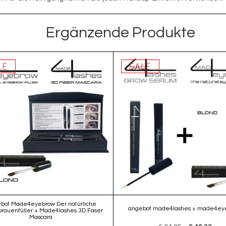
Ergänzende Produkte
LE
SALE
bot Made4eyebrow Der natürliche
angebot made4lashes + made4ey
rauenfüller + Made4lashes 3D Faser
Mascara