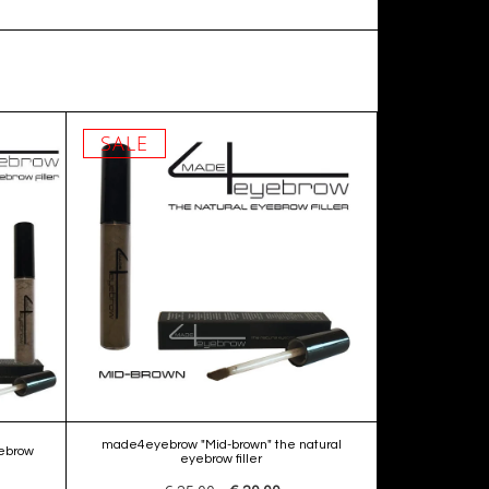
SALE
made4eyebrow "Mid-brown" the natural
ebrow
eyebrow filler