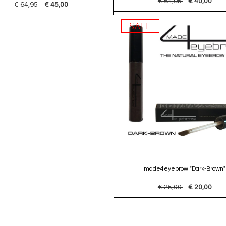
€ 64,95
€ 40,00
€ 64,95
€ 45,00
SALE
made4eyebrow "Dark-Brown"
€ 25,00
€ 20,00