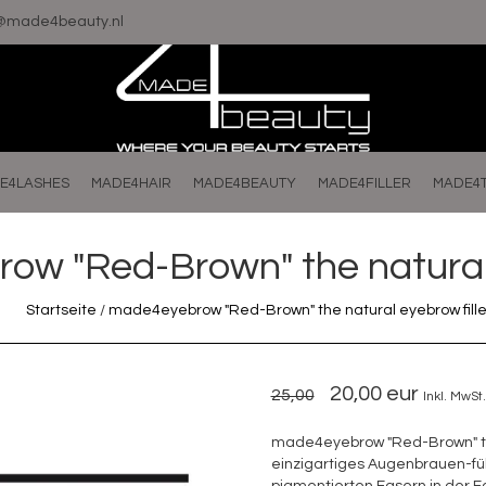
o@made4beauty.nl
E4LASHES
MADE4HAIR
MADE4BEAUTY
MADE4FILLER
MADE4
w "Red-Brown" the natural 
Startseite
/
made4eyebrow "Red-Brown" the natural eyebrow fille
20,00 eur
25,00
Inkl. MwSt.
made4eyebrow "Red-Brown" the
einzigartiges Augenbrauen-fül
pigmentierten Fasern in der 