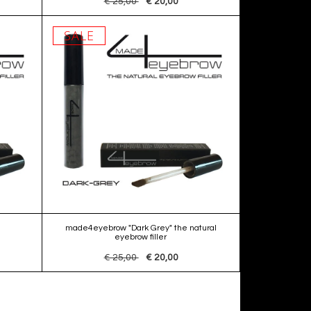
€ 25,00
€ 20,00
SALE
made4eyebrow "Dark Grey" the natural
eyebrow filler
€ 25,00
€ 20,00