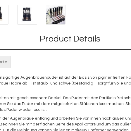
Product Details
orte
einzigartige Augenbrauenpuder ist auf der Basis von pigmentierten Fa
aue Haare ab – ist staub- und schweißbeständig – sorgt für volle un
lten mit geschlossenem Deckel. Das Puder mit den Partikeln frei sc
nen Sie das Puder mit dem mitgelieferten Stäbchen lose machen. Ste
as Puder wieder lose ist.
 an der Augenbraue entlang und arbeiten Sie von innen nach außen u
 Beginnen Sie mit der flachen Seite des Applikators und um das äuße
en. Für die Reinigung können Sie jeden Makeup-Entferner verwenden.