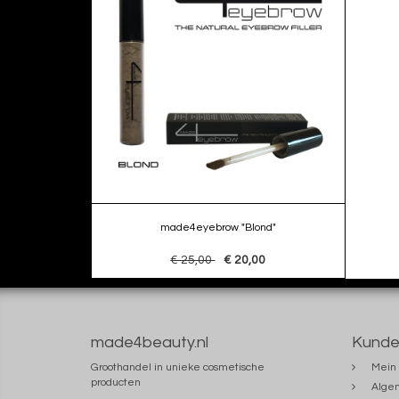
made4eyebrow "Blond"
€ 25,00
€ 20,00
made4beauty.nl
Kunde
Groothandel in unieke cosmetische
Mein 
producten
Alge