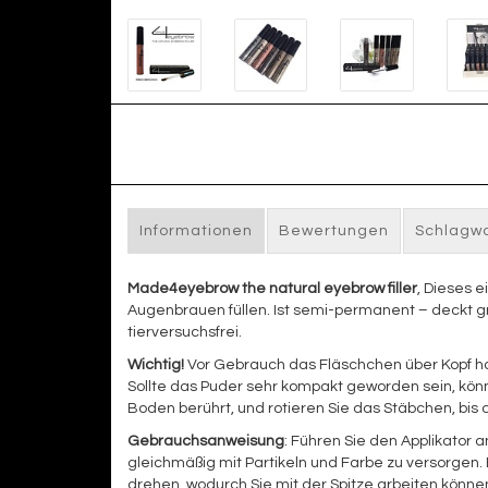
Informationen
Bewertungen
Schlagw
Made4eyebrow the natural eyebrow filler
, Dieses 
Augenbrauen füllen. Ist semi-permanent – deckt gr
tierversuchsfrei.
Wichtig!
Vor Gebrauch das Fläschchen über Kopf ha
Sollte das Puder sehr kompakt geworden sein, kön
Boden berührt, und rotieren Sie das Stäbchen, bis d
Gebrauchsanweisung
: Führen Sie den Applikator
gleichmäßig mit Partikeln und Farbe zu versorgen.
drehen, wodurch Sie mit der Spitze arbeiten könn