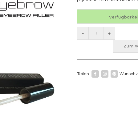
Verfügbarkei
-
+
Zum W
Teilen:
Wunschze