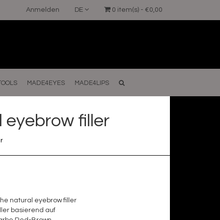
Anmelden
DE
0 item(s) - €0,00
TOOLS
MADE4EYES
MADE4LIPS
eyebrow filler
r
 natural eyebrow filler
ler basierend auf
Farbe Red-Brown