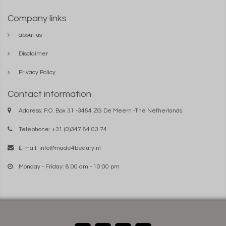
Company links
about us
Disclaimer
Privacy Policy
Contact information
Address: P.O. Box 31 -3454 ZG De Meern -The Netherlands
Telephone: +31 (0)347 84 03 74
E-mail:
info@made4beauty.nl
Monday - Friday: 8:00 am - 10:00 pm