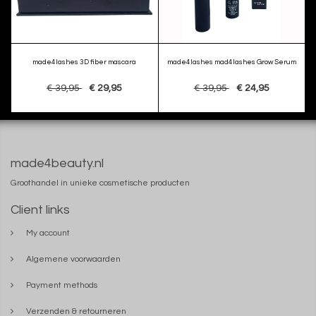
made4lashes 3D fiber mascara
made4lashes mad4lashes Grow Serum
€ 39,95
€ 29,95
€ 39,95
€ 24,95
made4beauty.nl
Groothandel in unieke cosmetische producten
Client links
My account
Algemene voorwaarden
Payment methods
Verzenden & retourneren