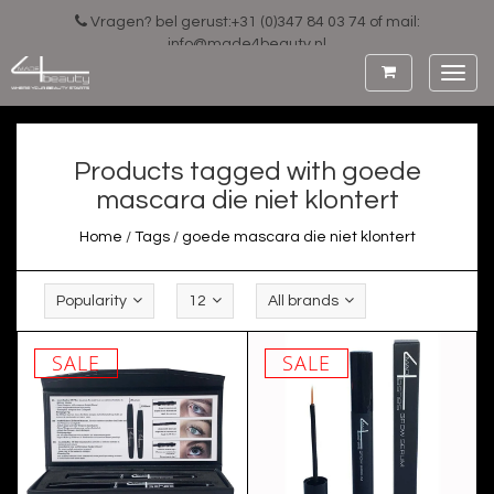
Vragen? bel gerust:+31 (0)347 84 03 74 of mail:
info@made4beauty.nl
Toggl
navig
Products tagged with goede
mascara die niet klontert
Home
/
Tags
/
goede mascara die niet klontert
Popularity
12
All brands
SALE
SALE