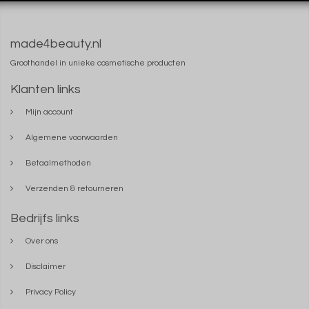
made4beauty.nl
Groothandel in unieke cosmetische producten
Klanten links
Mijn account
Algemene voorwaarden
Betaalmethoden
Verzenden & retourneren
Bedrijfs links
Over ons
Disclaimer
Privacy Policy