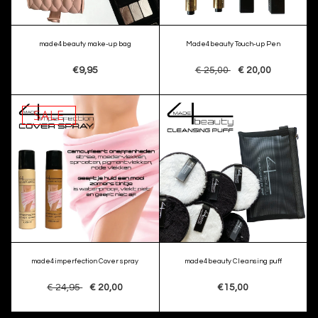
made4beauty make-up bag
Made4beauty Touch-up Pen
€9,95
€ 25,00
€ 20,00
SALE
made4imperfection Cover spray
made4beauty Cleansing puff
€ 24,95
€ 20,00
€15,00