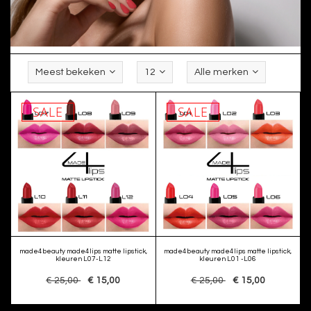
Meest bekeken
12
Alle merken
SALE
SALE
made4beauty made4lips matte lipstick,
made4beauty made4lips matte lipstick,
kleuren L07-L12
kleuren L01 -L06
€ 25,00
€ 15,00
€ 25,00
€ 15,00