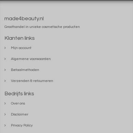
made4beauty.nl
Groothandel in unieke cosmetische producten
Klanten links
Mijn account
Algemene voorwaarden
Betaalmethoden
Verzenden & retourneren
Bedrijfs links
Over ons
Disclaimer
Privacy Policy