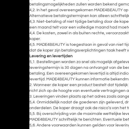
betalingsmogelijkheden zullen worden bekend gemaa
4,2. In het geval overeengekomen MADE4BEAUTY op een
Alternatieve betalingstermijnen kan alleen schriftel
4,3. Niet-betaling of niet tijdige betaling door de k
een maand telt voor een volledige maand had moe
4,4. De kosten, zowel in als buiten rechte, veroorzaa
koper.
4,5. MADE4BEAUTY is toegestaan ​​in geval van niet t
dat de koper zijn betalingsverplichtingen taak heeft
Levering en levertijden
5,1. Bestellingen worden zo snel als mogelijk afgele
leveringstermijn is 30 dagen na ontvangst van de bes
betaling. Een overeengekomen levertijd is altijd in
levertijd. MADE4BEAUTY kunnen informatie bekendmaken 
2. Wanneer de koper een product bestelt dat tijdeli
richt zich op de hoogte van eventuele vertragingen
3. Leveringen vinden plaats op het adres zoals aan
5,4. Onmiddellijk nadat de goederen zijn geleverd, dr
onderdelen. De koper draagt ​​ook de risico’s van het
5,5. Bij overschrijding van de maximale wettelijke le
MADE4BEAUTY schriftelijk te berichten. Eventuele be
5,6. Andere voorwaarden kunnen gelden voor leverin