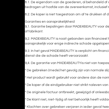
8.1. De eigendom van de goederen, al behandeld of
bedragen uit hoofde van de overeenkomst, inclusief 
8.2. De koper is niet toegestaan ​​om af te drukken 
Garanties en aansprakelijkheid
9,1. Garantie bepalingen door MADE4BEAUTY voor de
of fabrikant.
9,2. MADE4BEAUTY is nooit gebonden aan financieel t
aansprakelijk voor enige indirecte schade opgelopen 
9.3. In het geval MADE4BEAUTY is verplicht om financ
dienst die de schade heeft veroorzaakt.
9,4. De garantie van MADE4BEAUTYis niet van toepass
* De gebreken (mede) het gevolg zijn van normale sli
* Het product wordt gebruikt voor andere dan de nor
* De koper of de eindgebruiker niet strikt naleven 
* De originele factuur ontbreekt, gewijzigd of onlee
* De klant niet, niet-tijdig of niet behoorlijk heeft 
* Klachten over gebreken verjaren in ieder geval twee