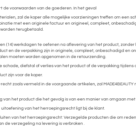
ert de voorwaarden van de goederen. In het geval
ialen, zal de koper alle mogelijke voorzieningen treffen om een ​​s
binatie met een originele factuur en origineel, compleet, onbeschad
 worden terugbetaald.
rtien (14) werkdagen te oefenen na aflevering van het product, zond
uct en de verpakking zijn in originele, compleet, onbeschadigd en
ialen moeten worden opgenomen in de retourzending.
schade, diefstal of verlies van het product of de verpakking tijdens
uct zijn voor de koper.
trek-recht zoals vermeld in de voorgaande artikelen, zal MADE4BEAU
ng van het product die het gevolg is van een manier van omgaan met 
e uitoefening van het herroepingsrecht ligt bij de klant.
iten van het herroepingsrecht: Verzegelde producten die om rede
 de verzegeling na levering is verbroken .