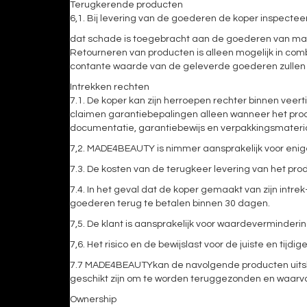
Terugkerende producten
6,1. Bij levering van de goederen de koper inspecte
dat schade is toegebracht aan de goederen van mater
Retourneren van producten is alleen mogelijk in com
contante waarde van de geleverde goederen zullen
Intrekken rechten
7.1. De koper kan zijn herroepen rechter binnen vee
claimen garantiebepalingen alleen wanneer het prod
documentatie, garantiebewijs en verpakkingsmater
7,2. MADE4BEAUTY is nimmer aansprakelijk voor enige 
7.3. De kosten van de terugkeer levering van het prod
7.4. In het geval dat de koper gemaakt van zijn in
goederen terug te betalen binnen 30 dagen.
7,5. De klant is aansprakelijk voor waardeverminderi
7,6. Het risico en de bewijslast voor de juiste en tijdig
7.7 MADE4BEAUTYkan de navolgende producten uitslu
geschikt zijn om te worden teruggezonden en waarvan
Ownership