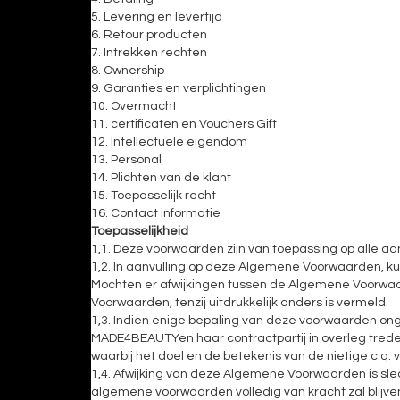
5. Levering en levertijd
6. Retour producten
7. Intrekken rechten
8. Ownership
9. Garanties en verplichtingen
10. Overmacht
11. certificaten en Vouchers Gift
12. Intellectuele eigendom
13. Personal
14. Plichten van de klant
15. Toepasselijk recht
16. Contact informatie
Toepasselijkheid
1,1. Deze voorwaarden zijn van toepassing op alle
1,2. In aanvulling op deze Algemene Voorwaarden, ku
Mochten er afwijkingen tussen de Algemene Voorwa
Voorwaarden, tenzij uitdrukkelijk anders is vermeld.
1,3. Indien enige bepaling van deze voorwaarden ong
MADE4BEAUTYen haar contractpartij in overleg trede
waarbij het doel en de betekenis van de nietige c.q.
1,4. Afwijking van deze Algemene Voorwaarden is slec
algemene voorwaarden volledig van kracht zal blijve