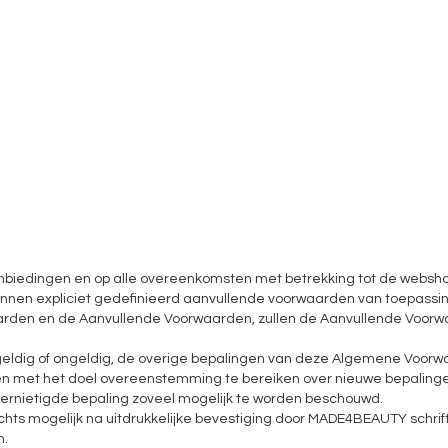
 aanbiedingen en op alle overeenkomsten met betrekking tot de web
nnen expliciet gedefinieerd aanvullende voorwaarden van toepassing
arden en de Aanvullende Voorwaarden, zullen de Aanvullende Voor
eldig of ongeldig, de overige bepalingen van deze Algemene Voorwaa
n met het doel overeenstemming te bereiken over nieuwe bepalingen 
 vernietigde bepaling zoveel mogelijk te worden beschouwd.
hts mogelijk na uitdrukkelijke bevestiging door MADE4BEAUTY schrift
n.