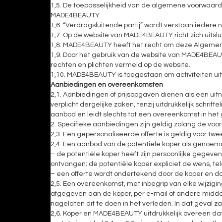
1,5. De toepasselijkheid van de algemene voorwaarden
MADE4BEAUTY
1,6. “Verdragsluitende partij” wordt verstaan ​​iede
1,7. Op de website van MADE4BEAUTY richt zich uitsl
1,8. MADE4BEAUTY heeft het recht om deze Algemene
1,9. Door het gebruik van de website van MADE4BEA
rechten en plichten vermeld op de website.
1,10. MADE4BEAUTY is toegestaan ​​om activiteiten u
Aanbiedingen en overeenkomsten
2,1. Aanbiedingen of prijsopgaven dienen als een ui
verplicht dergelijke zaken, tenzij uitdrukkelijk schrif
aanbod en leidt slechts tot een overeenkomst in het 
2. Specifieke aanbiedingen zijn geldig zolang de voo
2,3. Een gepersonaliseerde offerte is geldig voor twee
2,4. Een aanbod van de potentiële koper als genoemd
– de potentiële koper heeft zijn persoonlijke geg
ontvangen; de potentiële koper expliciet de wens, tel
– een offerte wordt ondertekend door de koper en
2,5. Een overeenkomst, met inbegrip van elke wijzi
afgegeven aan de koper, per e-mail of andere midd
nagelaten dit te doen in het verleden. In dat geval
2,6. Koper en MADE4BEAUTY uitdrukkelijk overeen da