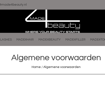
o@made4beauty.nl
LASHES
MADE4HAIR
MADE4BEAUTY
MADE4FILLER
MADE4TO
Algemene voorwaarden
Home
/
Algemene voorwaarden