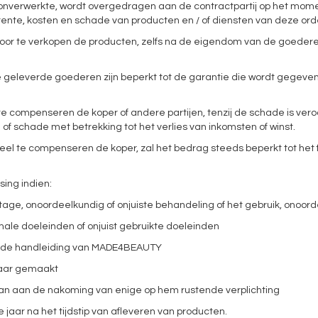
 onverwerkte, wordt overgedragen aan de contractpartij op het mom
rente, kosten en schade van producten en / of diensten van deze orde
of door te verkopen de producten, zelfs na de eigendom van de goede
 geleverde goederen zijn beperkt tot de garantie die wordt gegev
e compenseren de koper of andere partijen, tenzij de schade is vero
of schade met betrekking tot het verlies van inkomsten of winst.
ieel te compenseren de koper, zal het bedrag steeds beperkt tot het 
ing indien:
jtage, onoordeelkundig of onjuiste behandeling of het gebruik, onoor
male doeleinden of onjuist gebruikte doeleinden
van de handleiding van MADE4BEAUTY
sbaar gemaakt
voldaan aan de nakoming van enige op hem rustende verplichting
 jaar na het tijdstip van afleveren van producten.