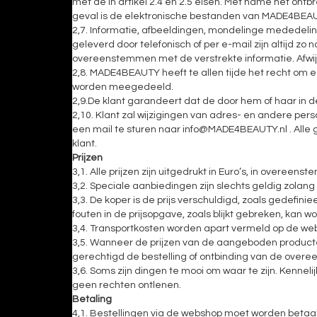
met de in artikel 2.4 en 2.5 eisen. Met name het on
geval is de elektronische bestanden van MADE4BEAUTY
2,7. Informatie, afbeeldingen, mondelinge mededelin
geleverd door telefonisch of per e-mail zijn altijd 
overeenstemmen met de verstrekte informatie. Afwij
2,8. MADE4BEAUTY heeft te allen tijde het recht om
worden meegedeeld.
2,9.De klant garandeert dat de door hem of haar in 
2,10. Klant zal wijzigingen van adres- en andere pe
een mail te sturen naar
info@MADE4BEAUTY.nl
. Alle
klant.
Prijzen
3,1. Alle prijzen zijn uitgedrukt in Euro’s, in overeens
3,2. Speciale aanbiedingen zijn slechts geldig zolang
3,3. De koper is de prijs verschuldigd, zoals gedef
fouten in de prijsopgave, zoals blijkt gebreken, ka
3,4. Transportkosten worden apart vermeld op de webs
3,5. Wanneer de prijzen van de aangeboden producten
gerechtigd de bestelling of ontbinding van de ove
3,6. Soms zijn dingen te mooi om waar te zijn. Kenne
geen rechten ontlenen.
Betaling
4,1. Bestellingen via de webshop moet worden beta