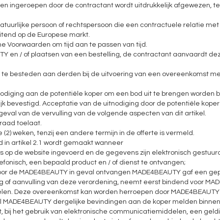
 ingeroepen door de contractant wordt uitdrukkelijk afgewezen, tenzij
re natuurlijke persoon of rechtspersoon die een contractuele relatie
uitend op de Europese markt.
 Voorwaarden om tijd aan te passen van tijd.
UTY en / of plaatsen van een bestelling, de contractant aanvaardt
it te besteden aan derden bij de uitvoering van een overeenkomst me
tnodiging aan de potentiële koper om een ​​bod uit te brengen word
telijk bevestigd. Acceptatie van de uitnodiging door de potentiële kope
geval van de vervulling van de volgende aspecten van dit artikel.
rraad toelaat.
 (2) weken, tenzij een andere termijn in de offerte is vermeld.
 in artikel 2.1 wordt gemaakt wanneer
evens op de website ingevoerd en de gegevens zijn elektronisch ge
efonisch, een bepaald product en / of dienst te ontvangen;
 door de MADE4BEAUTY in geval ontvangen MADE4BEAUTY gaf een gepe
ging of aanvulling van deze verordening, neemt eerst bindend voor 
elen. Deze overeenkomst kan worden herroepen door MADE4BEAUTY in 
 zal MADE4BEAUTY dergelijke bevindingen aan de koper melden binnen 
t, bij het gebruik van elektronische communicatiemiddelen, een gel