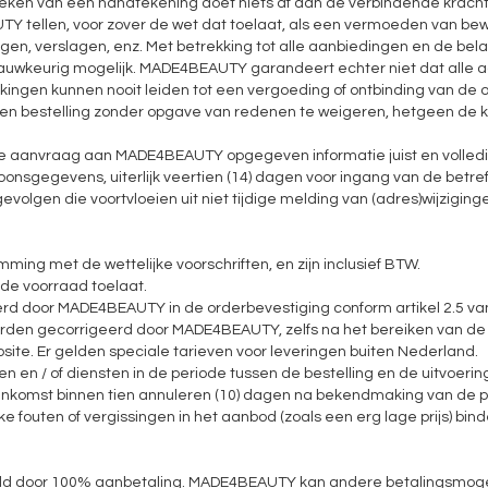
tbreken van een handtekening doet niets af aan de verbindende krac
 tellen, voor zover de wet dat toelaat, als een vermoeden van bewi
gen, verslagen, enz. Met betrekking tot alle aanbiedingen en de be
zo nauwkeurig mogelijk. MADE4BEAUTY garandeert echter niet dat alle
kingen kunnen nooit leiden tot een vergoeding of ontbinding van de
 een bestelling zonder opgave van redenen te weigeren, hetgeen de 
de aanvraag aan MADE4BEAUTY opgegeven informatie juist en volledig
rsoonsgegevens, uiterlijk veertien (14) dagen voor ingang van de be
 gevolgen die voortvloeien uit niet tijdige melding van (adres)wijzigi
temming met de wettelijke voorschriften, en zijn inclusief BTW.
 de voorraad toelaat.
inieerd door MADE4BEAUTY in de orderbevestiging conform artikel 2.5 
n worden gecorrigeerd door MADE4BEAUTY, zelfs na het bereiken van d
ite. Er gelden speciale tarieven voor leveringen buiten Nederland.
 en / of diensten in de periode tussen de bestelling en de uitvoerin
reenkomst binnen tien annuleren (10) dagen na bekendmaking van de
lijke fouten of vergissingen in het aanbod (zoals een erg lage prijs)
ald door 100% aanbetaling. MADE4BEAUTY kan andere betalingsmoge