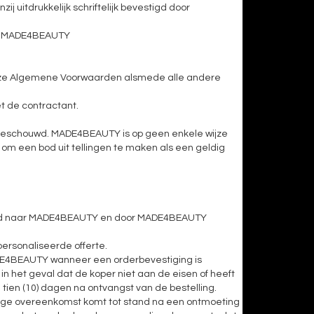
 uitdrukkelijk schriftelijk bevestigd door
 met MADE4BEAUTY
 deze Algemene Voorwaarden alsmede alle andere
t de contractant.
en beschouwd. MADE4BEAUTY is op geen enkele wijze
r om een ​​bod uit tellingen te maken als een geldig
stuurd naar MADE4BEAUTY en door MADE4BEAUTY
rsonaliseerde offerte.
MADE4BEAUTY wanneer een orderbevestiging is
het geval dat de koper niet aan de eisen of heeft
tien (10) dagen na ontvangst van de bestelling.
dige overeenkomst komt tot stand na een ontmoeting