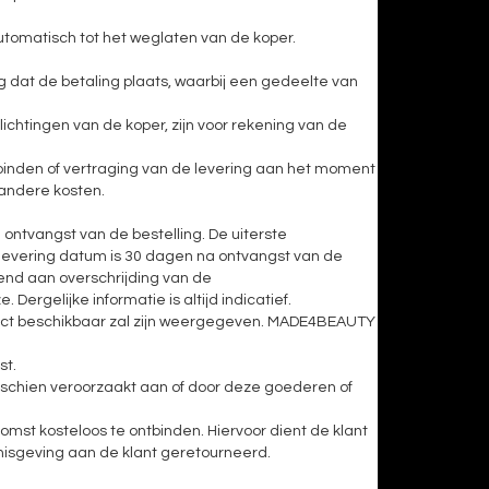
utomatisch tot het weglaten van de koper.
ag dat de betaling plaats, waarbij een gedeelte van
lichtingen van de koper, zijn voor rekening van de
tbinden of vertraging van de levering aan het moment
 andere kosten.
ontvangst van de bestelling. De uiterste
e levering datum is 30 dagen na ontvangst van de
eend aan overschrijding van de
ergelijke informatie is altijd indicatief.
roduct beschikbaar zal zijn weergegeven. MADE4BEAUTY
st.
misschien veroorzaakt aan of door deze goederen of
komst kosteloos te ontbinden. Hiervoor dient de klant
nisgeving aan de klant geretourneerd.