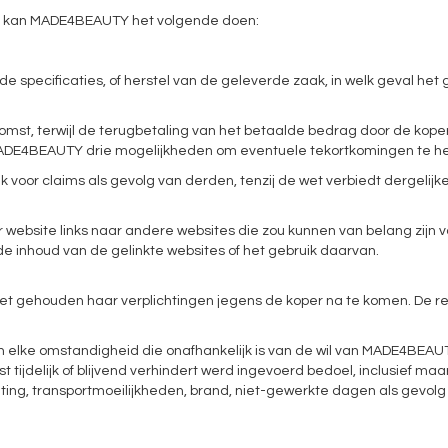
nd, kan MADE4BEAUTY het volgende doen:
fde specificaties, of herstel van de geleverde zaak, in welk geval h
omst, terwijl de terugbetaling van het betaalde bedrag door de koper
 MADE4BEAUTY drie mogelijkheden om eventuele tekortkomingen te he
 voor claims als gevolg van derden, tenzij de wet verbiedt dergeli
website links naar andere websites die zou kunnen van belang zijn voo
de inhoud van de gelinkte websites of het gebruik daarvan.
t gehouden haar verplichtingen jegens de koper na te komen. De res
​​elke omstandigheid die onafhankelijk is van de wil van MADE4BEAUTY
jdelijk of blijvend verhindert werd ingevoerd bedoel, inclusief maar 
tsluiting, transportmoeilijkheden, brand, niet-gewerkte dagen als gevo