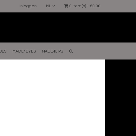
Inloggen
NL
0 item(s) - €0,00
OLS
MADE4EYES
MADE4LIPS