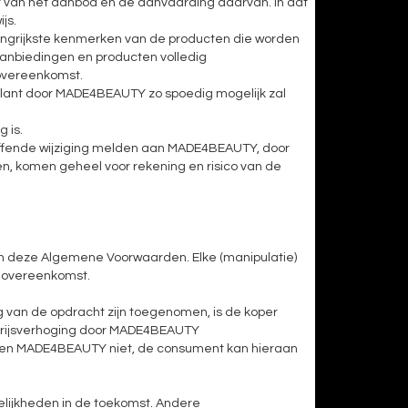
ht van het aanbod en de aanvaarding daarvan. In dat
js.
langrijkste kenmerken van de producten die worden
 aanbiedingen en producten volledig
 overeenkomst.
klant door MADE4BEAUTY zo spoedig mogelijk zal
 is.
treffende wijziging melden aan MADE4BEAUTY, door
ngen, komen geheel voor rekening en risico van de
van deze Algemene Voorwaarden. Elke (manipulatie)
e overeenkomst.
g van de opdracht zijn toegenomen, is de koper
 prijsverhoging door MADE4BEAUTY
 binden MADE4BEAUTY niet, de consument kan hieraan
lijkheden in de toekomst. Andere