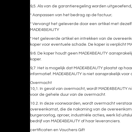
9,5. Als van de garantieregeling worden uitgeoefe
* Aanpassen van het bedrag op de factuur;
* Vervangt het geleverde door een artikel met dezel
MADE4BEAUTY
* Het geleverde artikel en intrekken van de overeenk
koper voor eventuele schade. De koper is verplicht
9.6. De koper houdt geen MADE4BEAUTY aansprakelijk
koper.
9,7. Het is mogelijk dat MADE4BEAUTY plaatst op haar 
informatief. MADE4BEAUTY is niet aansprakelijk voor 
Overmacht
10,1. In geval van overmacht, wordt MADE4BEAUTY nie
voor de gehele duur van de overmacht.
10.2. In deze voorwaarden, wordt overmacht verstaan 
overeenkomst, die de nakoming van de overeenkomst ti
burgeroorlog, oproer, industriële acties, werk lid ui
bedrijf van MADE4BEAUTY of haar leveranciers.
certificaten en Vouchers Gift