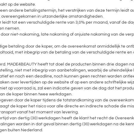
kt op de website.
 andere betalingstermijn, het verstrijken van deze termijn leidt a
ijk overeengekomen in uitzonderlijke omstandigheden.
oper leidt tot een verschuldigde rente van 3,0% per maand, vanaf de d
ten nemen.
kt door niet-nakoming, late nakoming of onjuiste nakoming van de verp
ijdige betaling door de koper, om de overeenkomst onmiddellijk te on
 voltooid, met inbegrip van de betaling van de verschuldigde rente en
verd. MADE4BEAUTY heeft tot doel de producten binnen drie dagen na 
telling, niet met inbegrip van aanbetalingen, waarbij de uiteindelijk
dicatief en noch een deadline, noch kunnen geen rechten worden ontl
over levertijden op de website of op een andere schriftelijke wijze. D
jk niet op voorraad is, zal een indicatie geven van de dag dat het p
 aan de koper binnen twee werkdagen.
gegeven door de koper tijdens de totstandkoming van de overeenkom
aagt ​​de koper het risico voor alle directe en indirecte schade die 
 transport vanaf het moment van levering.
vertijd van dertig (30) werkdagen heeft de klant het recht de Overeen
talingen worden in dat geval binnen dertig (30) werkdagen na de ken
gen buiten Nederland.