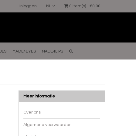
Inloggen
NL
0 item(s) - €0,00
OLS
MADE4EYES
MADE4LIPS
Meer informatie
Over ons
Algemene voorwaarden