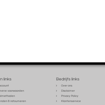
n links
Bedrijfs links
account
Over ons
mene voorwaarden
Disclaimer
almethoden
Privacy Policy
nden & retourneren
Klantenservice