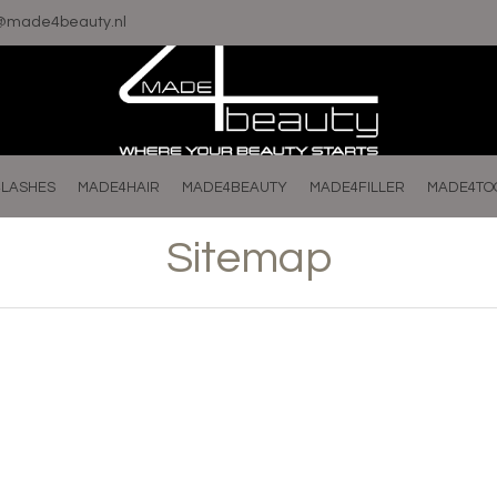
o@made4beauty.nl
LASHES
MADE4HAIR
MADE4BEAUTY
MADE4FILLER
MADE4TO
Sitemap