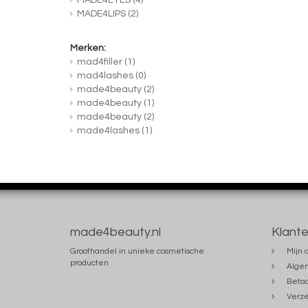
MADE4EYES
(4)
MADE4LIPS
(2)
Merken:
mad4filler
(1)
mad4lashes
(0)
made4beauty
(2)
made4beauty
(1)
made4beauty
(2)
made4lashes
(1)
made4beauty.nl
Klante
Groothandel in unieke cosmetische
Mijn 
producten
Alge
Beta
Verze