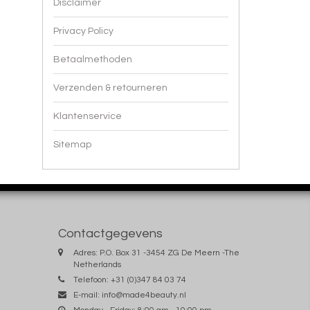
Disclaimer
Privacy Policy
Betaalmethoden
Verzenden & retourneren
Klantenservice
Sitemap
Contactgegevens
Adres: P.O. Box 31 -3454 ZG De Meern -The
Netherlands
Telefoon: +31 (0)347 84 03 74
E-mail:
info@made4beauty.nl