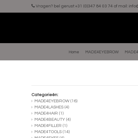
Vragen? bel gerust:+31 (0)347 84 03 74 of mail:
inf
Home
MADE4EYEBROW
MADE4
Categorieën:
MADE4EYEBROW
(16)
MADE4LASHES
(4)
MADE4HAIR
(1)
MADE4BEAUTY
(4)
MADE4FILLER
(1)
MADE4TOOLS
(14)