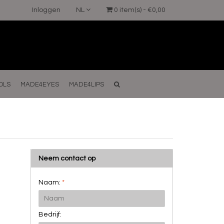
Inloggen
NL
0 item(s) - €0,00
OLS
MADE4EYES
MADE4LIPS
Neem contact op
Naam:
*
Bedrijf: