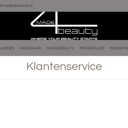
o@made4beauty.nl
LASHES
MADE4HAIR
MADE4BEAUTY
MADE4FILLER
MADE4TO
Klantenservice