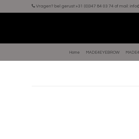
Vragen? bel gerust:+31 (0)347 84 03 74 of mail:
inf
Home
MADE4EYEBROW
MADE4