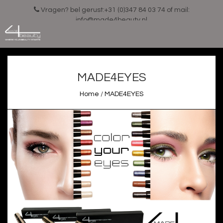
Vragen? bel gerust:+31 (0)347 84 03 74 of mail:
info@made4beauty.nl
MADE4EYES
Home
/
MADE4EYES