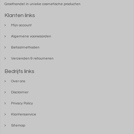
Groothandel in unieke cosmetische producten
Klanten links
Mijn account
Algemene voorwaarden
Betaalmethoden
Verzenden & retourneren
Bedrijfs links
Over ons
Disclaimer
Privacy Policy
Klantenservice
Sitemap