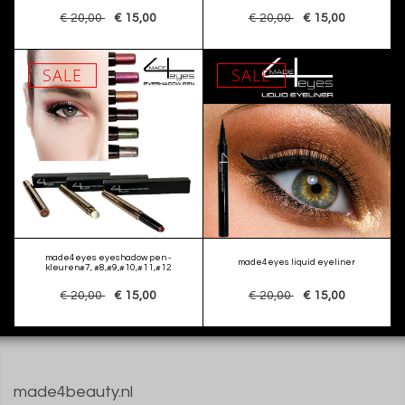
€ 20,00
€ 15,00
€ 20,00
€ 15,00
SALE
SALE
made4eyes eyeshadow pen -
made4eyes liquid eyeliner
kleuren#7, #8,#9,#10,#11,#12
€ 20,00
€ 15,00
€ 20,00
€ 15,00
made4beauty.nl