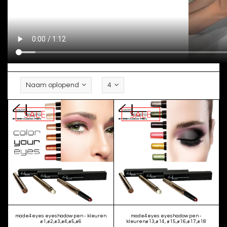
Naam oplopend
4
SALE
SALE
made4eyes eyeshadow pen - kleuren
made4eyes eyeshadow pen -
#1,#2,#3,#4,#5,#6
kleuren#13,#14, #15,#16,#17,#18